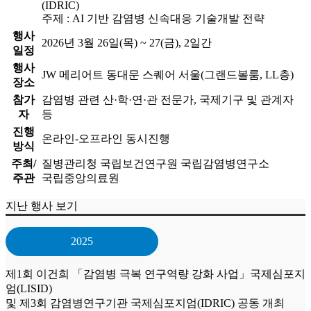
(IDRIC)
주제 : AI 기반 감염병 신속대응 기술개발 전략
행사
2026년 3월 26일(목) ~ 27(금), 2일간
일정
행사
JW 메리어트 동대문 스퀘어 서울(그랜드볼룸, LL층)
장소
참가
감염병 관련 산·학·연·관 전문가, 국제기구 및 관계자
자
등
진행
온라인-오프라인 동시진행
방식
주최/
질병관리청 국립보건연구원 국립감염병연구소
주관
국립중앙의료원
지난 행사 보기
2025
제1회 이건희 「감염병 극복 연구역량 강화 사업」국제심포지
엄(LISID)
및 제3회 감염병연구기관 국제심포지엄(IDRIC) 공동 개최